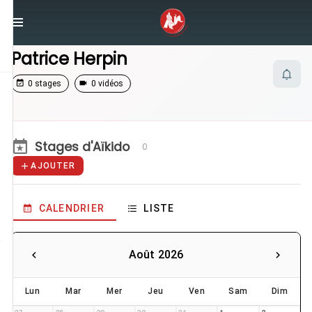
/
Enseignants
/
Patrice Herpin
Patrice Herpin
0 stages
0 vidéos
Stages d'Aïkido
0
AJOUTER
CALENDRIER
LISTE
Août 2026
Lun
Mar
Mer
Jeu
Ven
Sam
Dim