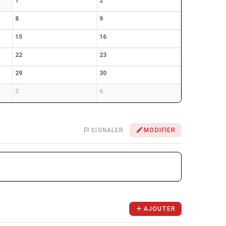
1
2
8
9
15
16
22
23
29
30
5
6
SIGNALER
MODIFIER
AJOUTER