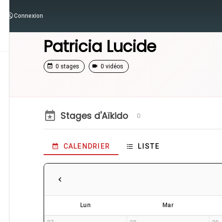
Connexion
/
Enseignants
/
Patricia Lucide
Patricia Lucide
0 stages
0 vidéos
Stages d'Aïkido
0
CALENDRIER
LISTE
Lun
Mar