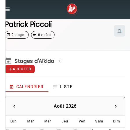
/
Enseignants
/
Patrick Piccoli
Patrick Piccoli
0 stages
0 vidéos
Stages d'Aïkido
0
AJOUTER
CALENDRIER
LISTE
Août 2026
Lun
Mar
Mer
Jeu
Ven
Sam
Dim