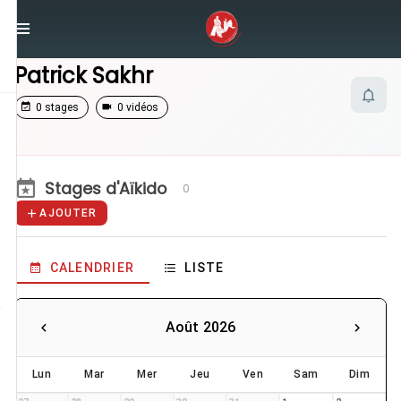
/
Enseignants
/
Patrick Sakhr
Patrick Sakhr
0 stages
0 vidéos
Stages d'Aïkido
0
AJOUTER
CALENDRIER
LISTE
Août 2026
Lun
Mar
Mer
Jeu
Ven
Sam
Dim