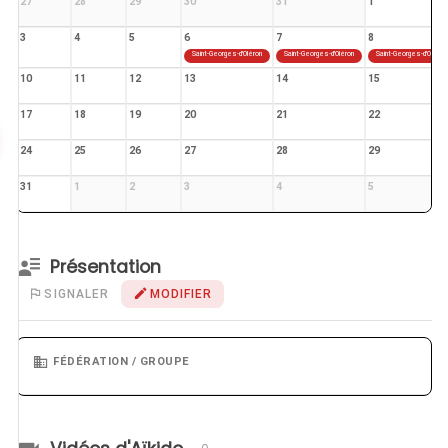
27
28
29
30
31
1
3
4
5
6
7
8
Saint-Georges-d'Oléron
Saint-Georges-d'Oléron
Saint-Georges-d'Oléron
10
11
12
13
14
15
17
18
19
20
21
22
24
25
26
27
28
29
31
1
2
3
4
5
Présentation
SIGNALER
MODIFIER
FÉDÉRATION / GROUPE