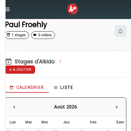
/
Enseignants
/
Paul Froehly
Paul Froehly
1 stages
0 vidéos
Stages d'Aïkido
1
AJOUTER
CALENDRIER
LISTE
Août 2026
Lun
Mar
Mer
Jeu
Ven
Sam