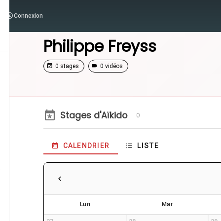
Connexion
/
Enseignants
/
Philippe Freyss
Philippe Freyss
0 stages
0 vidéos
Stages d'Aïkido
0
CALENDRIER
LISTE
Lun
Mar