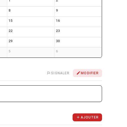
1
2
8
9
15
16
22
23
29
30
5
6
SIGNALER
MODIFIER
AJOUTER