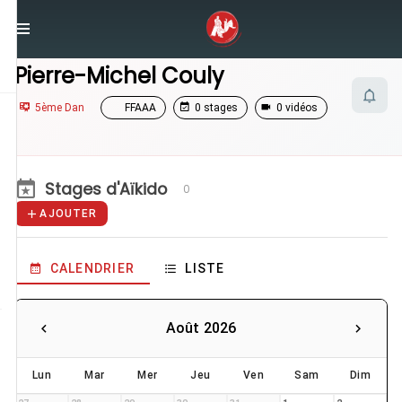
/
Enseignants
/
Pierre-Michel Couly
Pierre-Michel Couly
5ème Dan
FFAAA
0 stages
0 vidéos
Stages d'Aïkido
0
AJOUTER
CALENDRIER
LISTE
Août 2026
Lun
Mar
Mer
Jeu
Ven
Sam
Dim