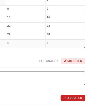
1
2
8
9
15
16
22
23
29
30
5
6
SIGNALER
MODIFIER
AJOUTER