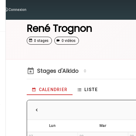
Connexion
/
Enseignants
/
René Trognon
René Trognon
0 stages
0 vidéos
Stages d'Aïkido
0
CALENDRIER
LISTE
Lun
Mar