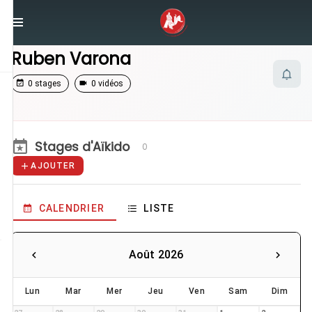
/
Enseignants
/
Ruben Varona
Ruben Varona
0 stages
0 vidéos
Stages d'Aïkido
0
AJOUTER
CALENDRIER
LISTE
Août 2026
Lun
Mar
Mer
Jeu
Ven
Sam
Dim