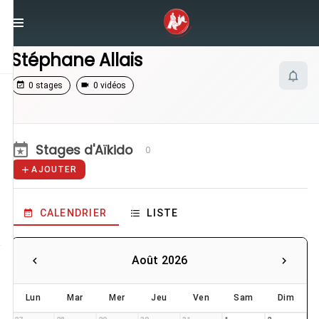
/
Enseignants
/
Stéphane Allais
Stéphane Allais
0 stages
0 vidéos
Stages d'Aïkido
0
AJOUTER
CALENDRIER
LISTE
Août 2026
Lun
Mar
Mer
Jeu
Ven
Sam
Dim