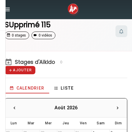
/
Enseignants
/
SUpprimé 115
SUpprimé 115
0 stages
0 vidéos
Stages d'Aïkido
0
AJOUTER
CALENDRIER
LISTE
Août 2026
Lun
Mar
Mer
Jeu
Ven
Sam
Dim