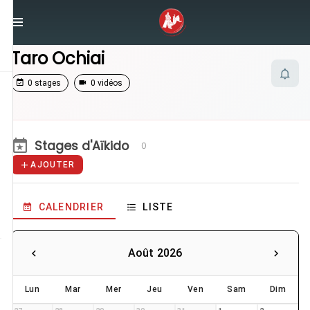
/
Enseignants
/
Taro Ochiai
Taro Ochiai
0 stages
0 vidéos
Stages d'Aïkido
0
AJOUTER
CALENDRIER
LISTE
Août 2026
Lun
Mar
Mer
Jeu
Ven
Sam
Dim