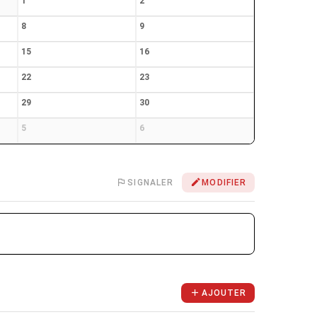
1
2
8
9
15
16
22
23
29
30
5
6
SIGNALER
MODIFIER
AJOUTER