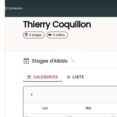
Connexion
/
Enseignants
/
Thierry Coquillon
Thierry Coquillon
0 stages
0 vidéos
Stages d'Aïkido
0
CALENDRIER
LISTE
Lun
Mar