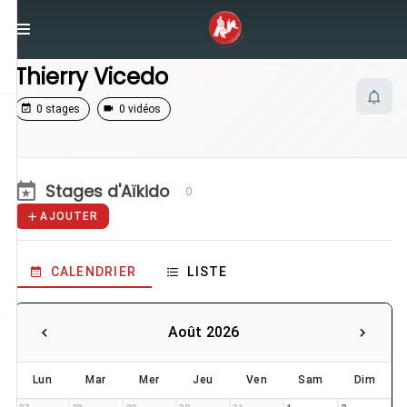
/
Enseignants
/
Thierry Vicedo
Thierry Vicedo
0 stages
0 vidéos
Stages d'Aïkido
0
AJOUTER
CALENDRIER
LISTE
Août 2026
Lun
Mar
Mer
Jeu
Ven
Sam
Dim