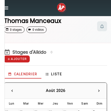
/
Enseignants
/
Thomas Manceaux
Thomas Manceaux
0 stages
0 vidéos
Stages d'Aïkido
0
AJOUTER
CALENDRIER
LISTE
Août 2026
Lun
Mar
Mer
Jeu
Ven
Sam
Dim