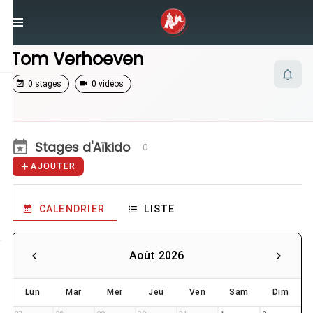
/
Enseignants
/
Tom Verhoeven
Tom Verhoeven
0 stages
0 vidéos
Stages d'Aïkido
0
AJOUTER
CALENDRIER
LISTE
Août 2026
Lun
Mar
Mer
Jeu
Ven
Sam
Dim