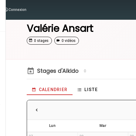
Connexion
/
Enseignants
/
Valérie Ansart
Valérie Ansart
0 stages
0 vidéos
Stages d'Aïkido
0
CALENDRIER
LISTE
Lun
Mar