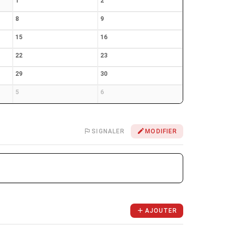
1
2
8
9
15
16
22
23
29
30
5
6
SIGNALER
MODIFIER
AJOUTER