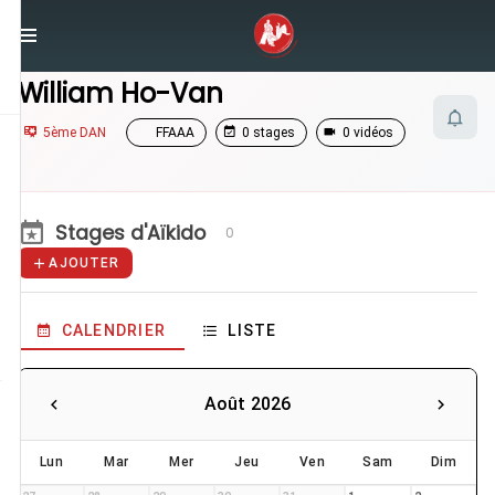
/
Enseignants
/
William Ho-Van
William Ho-Van
5ème DAN
FFAAA
0 stages
0 vidéos
Stages d'Aïkido
0
AJOUTER
CALENDRIER
LISTE
Août 2026
Lun
Mar
Mer
Jeu
Ven
Sam
Dim