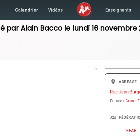
Calendrier
Vidéos
Enseignants
é par
Alain Bacco
le
lundi 16 novembre
ADRESSE
Rue Jean Burge
France ›
Grand E
FÉDÉRATI
FFAB