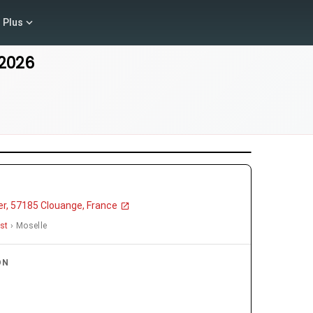
Plus
 2026
r, 57185 Clouange, France
st
› Moselle
ON