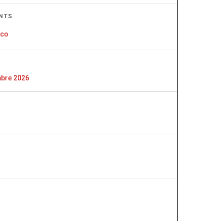
NTS
cco
mbre 2026