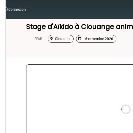
Connexion
/
Grand Est
/
Stage Aikido
Stage d'Aïkido à
Clouange
anim
FFAB
Clouange
16 novembre 2026