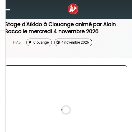
/
Grand Est
/
Stage Aikido
Stage d'Aïkido à
Clouange
animé par
Alain
Bacco
le
mercredi 4 novembre 2026
FFAB
Clouange
4 novembre 2026