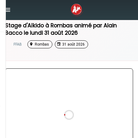
/
Grand Est
/
Stage Aikido
Stage d'Aïkido à
Rombas
animé par
Alain
Bacco
le
lundi 31 août 2026
FFAB
Rombas
31 août 2026