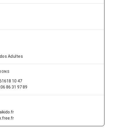
Ados Adultes
IONS
061618 10 47
t:06 86 31 97 89
kido.fr
.free.fr