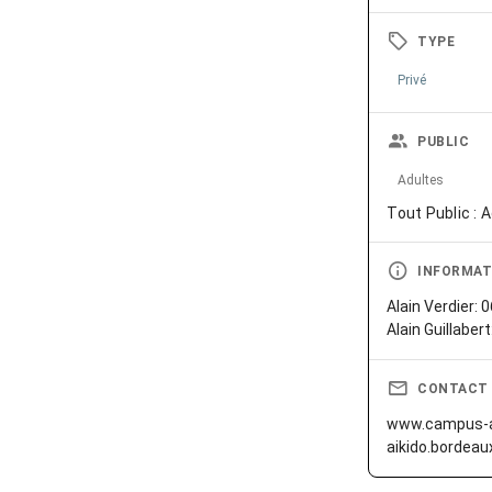
TYPE
Privé
PUBLIC
Adultes
Tout Public : 
INFORMAT
Alain Verdier: 
Alain Guillaber
CONTACT
www.campus-ai
aikido.bordeaux