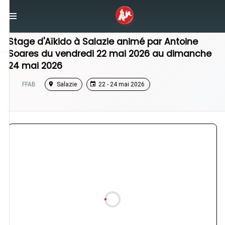
/
Saint-Benoît
/
Stage Aikido
Stage d'Aïkido à
Salazie
animé par
Antoine
Soares
du
vendredi 22 mai 2026
au
dimanche
24 mai 2026
FFAB
Salazie
22 - 24 mai 2026