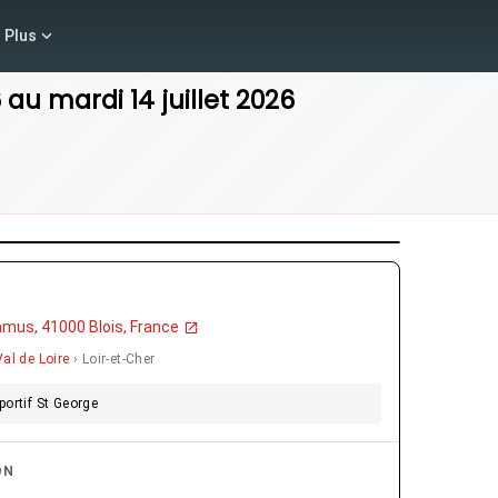
Plus
6
au
mardi 14 juillet 2026
amus, 41000 Blois, France
al de Loire
› Loir-et-Cher
ortif St George
ON