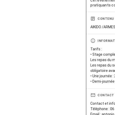
Cet événement
pratiquants c
CONTENU
AIKIDO /ARME
INFORMAT
Tarifs :
• Stage complet
Les repas du mi
Les repas du so
obligatoire avan
• Une journée :
CONTACT
Contact et inf
Téléphone : 06
Email : antoni