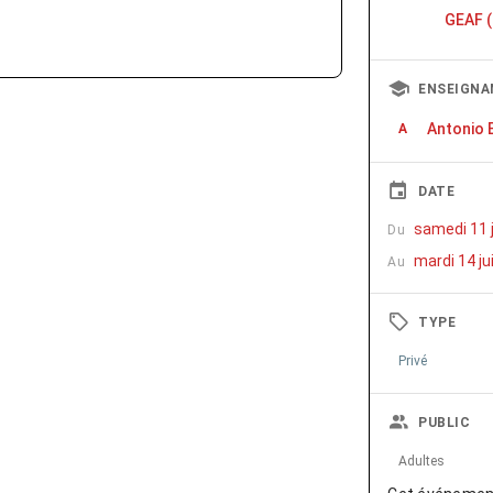
GEAF (
ENSEIGNA
Antonio 
A
DATE
samedi 11 j
Du
mardi 14 ju
Au
TYPE
Privé
PUBLIC
Adultes