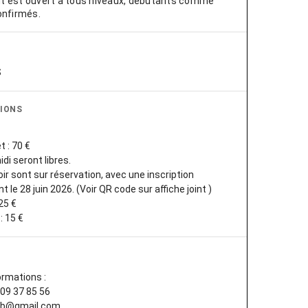
 est ouvert à tous niveaux, débutants comme
onfirmés.
S
IONS
 : 70 €
di seront libres.
ir sont sur réservation, avec une inscription
t le 28 juin 2026. (Voir QR code sur affiche joint )
 25 €
ormations :
 09 37 85 56
o.b@gmail.com