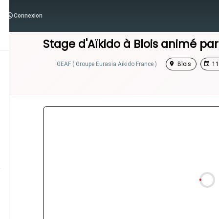
Connexion
/
Centre-Val de Loire
/
Stage Aikido
Stage d'Aïkido à
Blois
animé pa
GEAF ( Groupe Eurasia Aikido France )
Blois
11