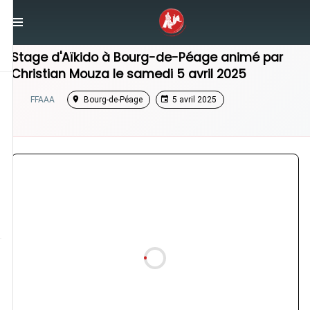
/
Auvergne-Rhône-Alpes
/
Stage Aikido
Stage d'Aïkido à
Bourg-de-Péage
animé par
Christian Mouza
le
samedi 5 avril 2025
FFAAA
Bourg-de-Péage
5 avril 2025