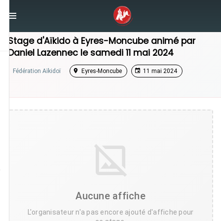
/
Nouvelle-Aquitaine
/
Stage Aikido
Stage d'Aïkido à
Eyres-Moncube
animé par
Daniel Lazennec
le
samedi 11 mai 2024
Fédération Aïkidoï
Eyres-Moncube
11 mai 2024
Aucune affiche
L'organisateur n'a pas encore ajouté d'affiche pour