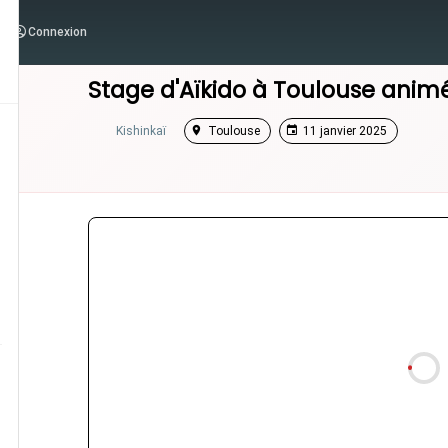
Connexion
/
Occitanie
/
Stage Aikido
Stage d'Aïkido à
Toulouse
animé
Kishinkaï
Toulouse
11 janvier 2025