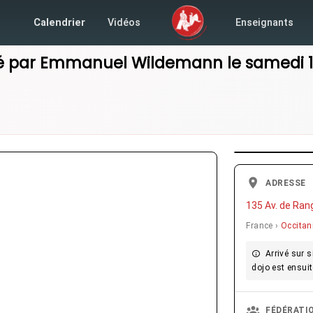
Calendrier
Vidéos
Enseignants
 par
Emmanuel Wildemann
le
samedi 1
ADRESSE
135 Av. de Ran
France ›
Occitan
Arrivé sur si
dojo est ensuit
FÉDÉRATI