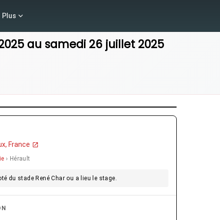
Plus
 2025
au
samedi 26 juillet 2025
x, France
ie
› Hérault
té du stade René Char ou a lieu le stage.
ON