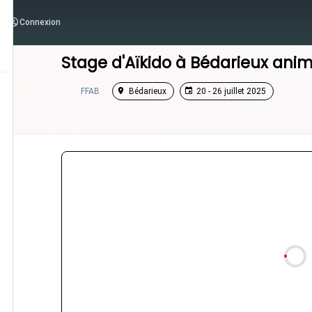
Connexion
/
Occitanie
/
Stage Aikido
Stage d'Aïkido à
Bédarieux
anim
FFAB
Bédarieux
20 - 26 juillet 2025