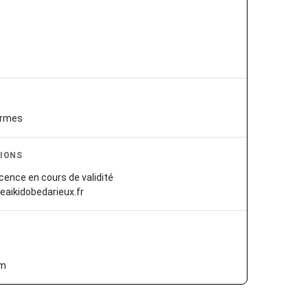
armes
IONS
cence en cours de validité
geaikidobedarieux.fr
om