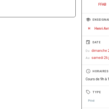
FFAB
ENSEIGNA
Henri Avr
H
DATE
dimanche 20
Du
samedi 26 j
Au
HORAIRES
Cours de 9h à 
TYPE
Privé