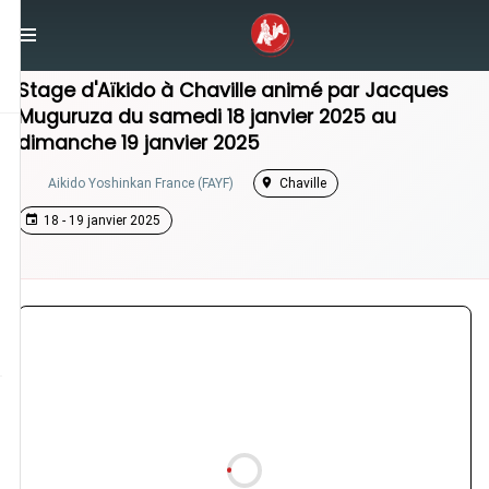
/
Île-de-France
/
Stage Aikido
Stage d'Aïkido à
Chaville
animé par
Jacques
Muguruza
du
samedi 18 janvier 2025
au
dimanche 19 janvier 2025
Aikido Yoshinkan France (FAYF)
Chaville
18 - 19 janvier 2025