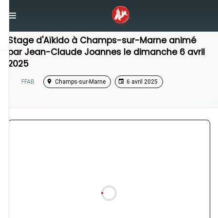
/
Île-de-France
/
Stage Aikido
Stage d'Aïkido à
Champs-sur-Marne
animé
par
Jean-Claude Joannes
le
dimanche 6 avril
2025
FFAB
Champs-sur-Marne
6 avril 2025