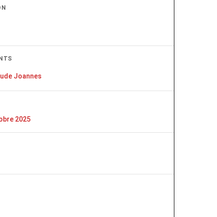
ON
NTS
aude Joannes
obre 2025