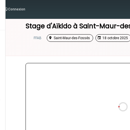
Connexion
/
Île-de-France
/
Stage Aikido
Stage d'Aïkido à
Saint-Maur-de
FFAB
Saint-Maur-des-Fossés
18 octobre 2025