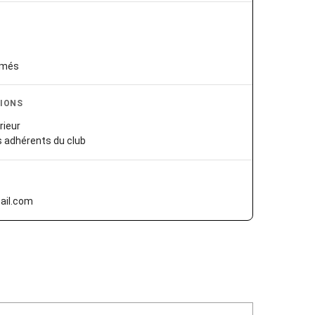
rmés
IONS
rieur
es adhérents du club
ail.com