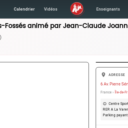
Calendrier
Vidéos
Enseignants
s-Fossés
animé par
Jean-Claude Joann
ADRESSE
6 Av. Pierre S
France ›
Île-de-F
Centre Sport
RER A La Vare
Parking payant