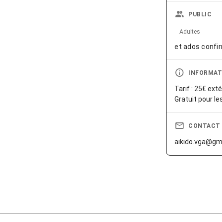
PUBLIC
Adultes
et ados confi
INFORMAT
Tarif : 25€ exté
Gratuit pour l
CONTACT
aikido.vga@gm