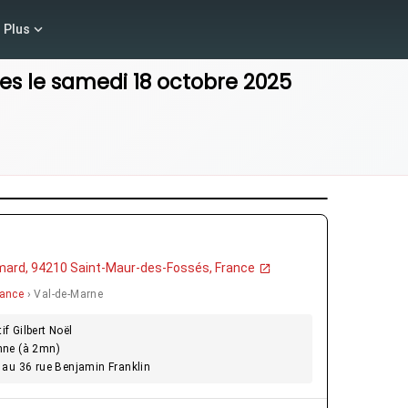
Plus
es
le
samedi 18 octobre 2025
émard, 94210 Saint-Maur-des-Fossés, France
rance
› Val-de-Marne
if Gilbert Noël
nne (à 2mn)
 au 36 rue Benjamin Franklin