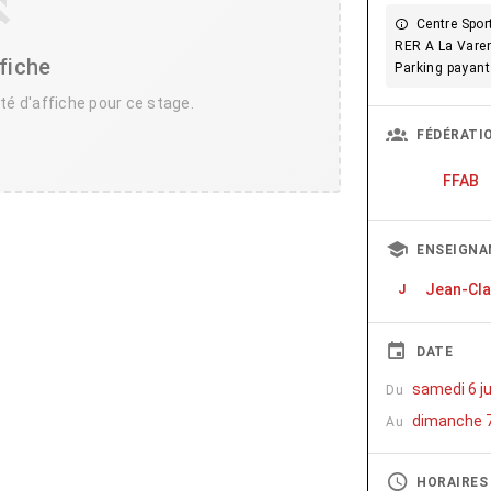
Centre Sport
RER A La Vare
fiche
Parking payant
té d'affiche pour ce stage.
FÉDÉRATI
FFAB
ENSEIGNA
Jean-Cl
J
DATE
samedi 6 j
Du
dimanche 7
Au
HORAIRES