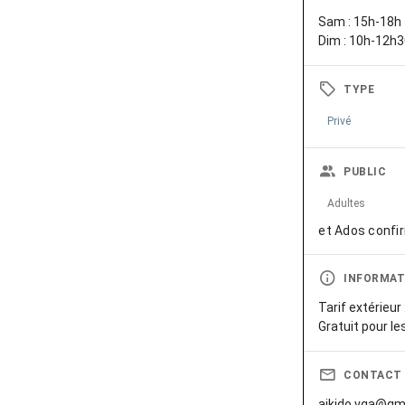
Sam : 15h-18h
Dim : 10h-12h
TYPE
Privé
PUBLIC
Adultes
et Ados confi
INFORMAT
Tarif extérieur
Gratuit pour l
CONTACT
aikido.vga@gm