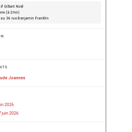
if Gilbert Noël
nne (à 2mn)
 au 36 rue Benjamin Franklin
ON
NTS
aude Joannes
uin 2026
 juin 2026