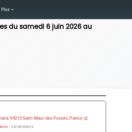
Plus
es
du
samedi 6 juin 2026
au
émard, 94210 Saint-Maur-des-Fossés, France
rance
› Val-de-Marne