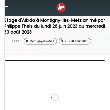
/
Grand Est
/
Stage Aikido
Stage d'Aïkido à
Montigny-lès-Metz
animé par
Philippe Theis
du
lundi 26 juin 2023
au
mercredi
30 août 2023
FFAAA
Montigny-lès-Metz
26 - 30 août 2023