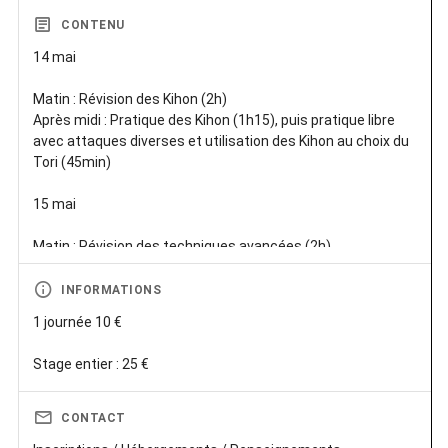
CONTENU
14 mai
Matin : Révision des Kihon (2h)
Après midi : Pratique des Kihon (1h15), puis pratique libre
avec attaques diverses et utilisation des Kihon au choix du
Tori (45min)
15 mai
Matin : Révision des techniques avancées (2h)
Après midi : Pratique des techniques avancées (1h30) +
Travail libre avec les techniques avancées au choix du Tori
INFORMATIONS
(30min)
1 journée 10 €
16 mai
Matin : Travail spécifique sur la relation UKE-TORI,
développer le « être avec », oublier les muscles et la dualité
CONTACT
(2h)