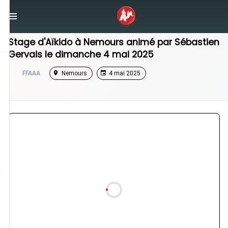
/
Île-de-France
/
Stage Aikido
Stage d'Aïkido à
Nemours
animé par
Sébastien
Gervais
le
dimanche 4 mai 2025
FFAAA
Nemours
4 mai 2025