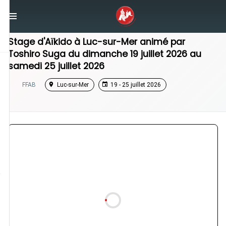
/
Normandie
/
Stage Aikido
Stage d'Aïkido à
Luc-sur-Mer
animé par
Toshiro Suga
du
dimanche 19 juillet 2026
au
samedi 25 juillet 2026
FFAB
Luc-sur-Mer
19 - 25 juillet 2026