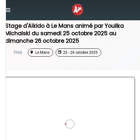
/
Pays de la Loire
/
Stage Aikido
Stage d'Aïkido à
Le Mans
animé par
Youlika
Michalski
du
samedi 25 octobre 2025
au
dimanche 26 octobre 2025
FFAB
Le Mans
25 - 26 octobre 2025