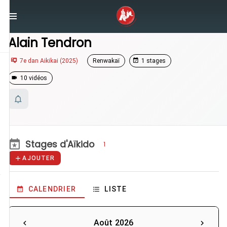
/
Enseignants
/
Alain Tendron
Alain Tendron
7e dan Aikikai (2025)
Renwakaï
1 stages
10 vidéos
Stages d'Aïkido
1
AJOUTER
CALENDRIER
LISTE
Août 2026