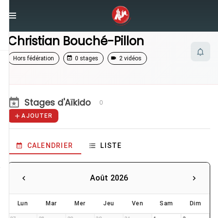
/
Enseignants
/
Christian Bouché-Pillon
Christian Bouché-Pillon
Hors fédération
0 stages
2 vidéos
Stages d'Aïkido
0
AJOUTER
CALENDRIER
LISTE
Août 2026
Lun
Mar
Mer
Jeu
Ven
Sam
Dim