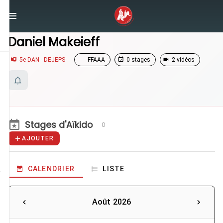
/
Enseignants
/
Daniel Makeieff
Daniel Makeieff
5e DAN - DEJEPS
FFAAA
0 stages
2 vidéos
Stages d'Aïkido
0
AJOUTER
CALENDRIER
LISTE
Août 2026