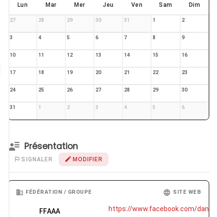
Lun
Mar
Mer
Jeu
Ven
Sam
Dim
27
28
29
30
31
1
2
3
4
5
6
7
8
9
10
11
12
13
14
15
16
17
18
19
20
21
22
23
24
25
26
27
28
29
30
31
1
2
3
4
5
6
Présentation
SIGNALER
MODIFIER
FÉDÉRATION / GROUPE
SITE WEB
https://www.facebook.com/dani&he
FFAAA