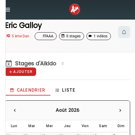
/
Enseignants
/
Eric Galloy
Eric Galloy
5 ème Dan
FFAAA
0 stages
1 vidéos
Stages d'Aïkido
0
AJOUTER
CALENDRIER
LISTE
Août 2026
Lun
Mar
Mer
Jeu
Ven
Sam
Dim