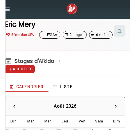
/
Enseignants
/
Eric Mery
Eric Mery
5ème dan UFA
FFAAA
0 stages
6 vidéos
Stages d'Aïkido
0
AJOUTER
CALENDRIER
LISTE
Août 2026
Lun
Mar
Mer
Jeu
Ven
Sam
Dim