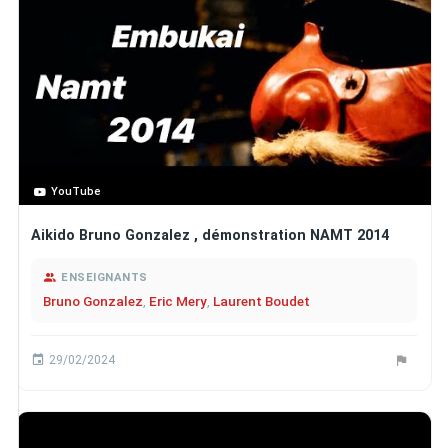
YouTube
Aikido Bruno Gonzalez , démonstration NAMT 2014
ENSEIGNANTS
Bruno Gonzalez
,
Eric Mery
,
Laurent Boudet
29/02/2024