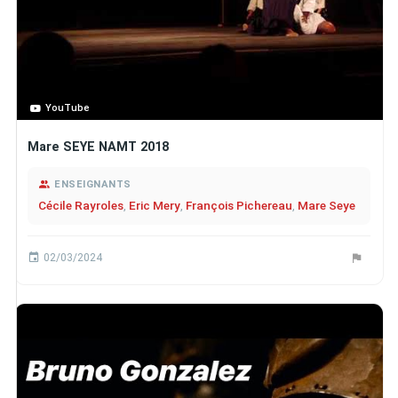
YouTube
Mare SEYE NAMT 2018
ENSEIGNANTS
Cécile Rayroles
,
Eric Mery
,
François Pichereau
,
Mare Seye
02/03/2024