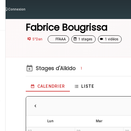
Connexion
/
Enseignants
/
Fabrice Bougrissa
Fabrice Bougrissa
5°Dan
FFAAA
1 stages
1 vidéos
Stages d'Aïkido
1
CALENDRIER
LISTE
Lun
Mar