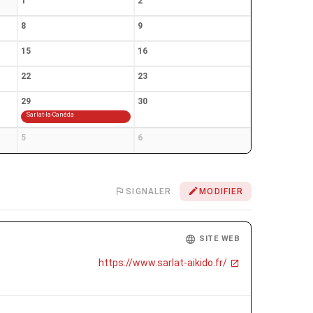
1
2
8
9
15
16
22
23
29
30
Sarlat-la-Canéda
5
6
SIGNALER
MODIFIER
SITE WEB
https://www.sarlat-aikido.fr/