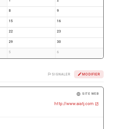
1
2
8
9
15
16
22
23
29
30
5
6
SIGNALER
MODIFIER
SITE WEB
http://www.aiatj.com