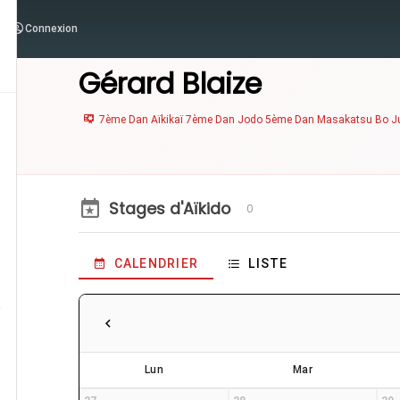
Connexion
/
Enseignants
/
Gérard Blaize
Gérard Blaize
7ème Dan Aïkikaï 7ème Dan Jodo 5ème Dan Masakatsu Bo J
Stages d'Aïkido
0
CALENDRIER
LISTE
Lun
Mar