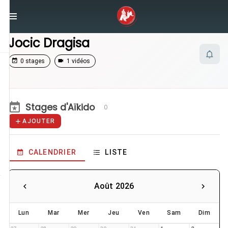
/
Enseignants
/
Jocic Dragisa
Jocic Dragisa
0 stages
1 vidéos
Stages d'Aïkido
0
AJOUTER
CALENDRIER
LISTE
Août 2026
Lun
Mar
Mer
Jeu
Ven
Sam
Dim