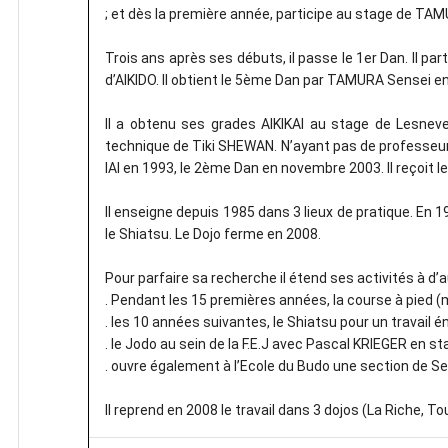
; et dès la première année, participe au stage de TA
Trois ans après ses débuts, il passe le 1er Dan. Il 
d’AIKIDO. Il obtient le 5ème Dan par TAMURA Sensei e
Il a obtenu ses grades AIKIKAI au stage de Lesnev
technique de Tiki SHEWAN. N’ayant pas de professeur 
IAI en 1993, le 2ème Dan en novembre 2003. Il reçoit
Il enseigne depuis 1985 dans 3 lieux de pratique. En 1
le Shiatsu. Le Dojo ferme en 2008.
Pour parfaire sa recherche il étend ses activités à d’a
. Pendant les 15 premières années, la course à pied (
. les 10 années suivantes, le Shiatsu pour un travail é
. le Jodo au sein de la F.E.J avec Pascal KRIEGER en s
. ouvre également à l’Ecole du Budo une section de Se
Il reprend en 2008 le travail dans 3 dojos (La Riche, To