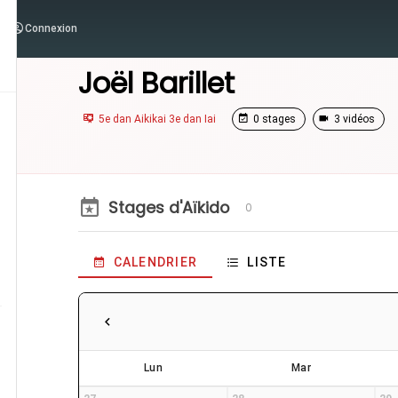
Connexion
/
Enseignants
/
Joël Barillet
Joël Barillet
5e dan Aikikai 3e dan Iai
0 stages
3 vidéos
Stages d'Aïkido
0
CALENDRIER
LISTE
Lun
Mar