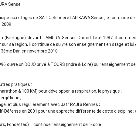
MURA Sensei.
participe aux stages de SAITO Sensei et ARIKAWA Sensei, et continue d
n 2009
en (Bretagne) devant TAMURA Sensei. Durant l’été 1987, il commen
sur sa région, il continue de suivre son enseignement en stage et lui 
 le 3ème Dan en novembre 2010.
996 ouvre un DOJO privé à TOURS (Indre & Loire) où l’enseignement de l’A
utres pratiques :
marathon & 100 KM) pour développer la respiration, le physique ;
nergétique ;
tage, et plus régulièrement avec Jaff RAJI à Rennes ;
lf-Défense en 2001 pour une approche différente de cette discipline : 
urs, Fondettes). Il continue l’enseignement de l’Ecole.