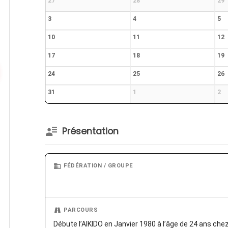
27
28
29
3
4
5
10
11
12
17
18
19
24
25
26
31
1
2
Présentation
FÉDÉRATION / GROUPE
PARCOURS
Débute l’AIKIDO en Janvier 1980 à l’âge de 24 ans ch