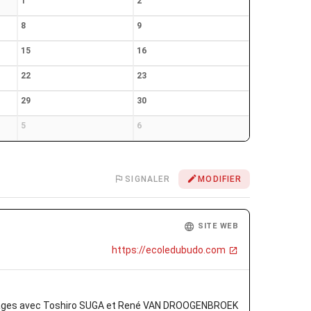
1
2
8
9
15
16
22
23
29
30
5
6
SIGNALER
MODIFIER
SITE WEB
https://ecoledubudo.com
des stages avec Toshiro SUGA et René VAN DROOGENBROEK