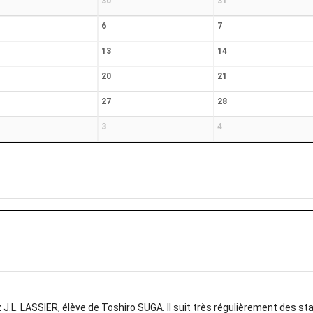
30
31
6
7
13
14
20
21
27
28
3
4
ez J.L. LASSIER, élève de Toshiro SUGA. Il suit très régulièrement 