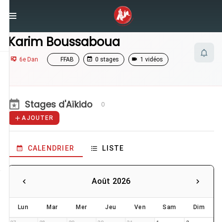
/
Enseignants
/
Karim Boussaboua
Karim Boussaboua
6e Dan
FFAB
0 stages
1 vidéos
Stages d'Aïkido
0
AJOUTER
CALENDRIER
LISTE
Août 2026
Lun
Mar
Mer
Jeu
Ven
Sam
Dim