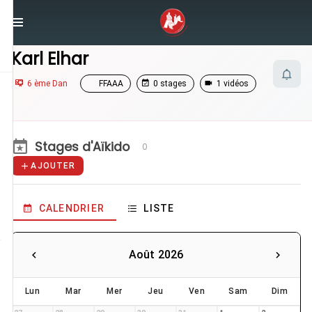
/
Enseignants
/
Karl Elhar
Karl Elhar
6 ème Dan
FFAAA
0 stages
1 vidéos
Stages d'Aïkido
0
AJOUTER
CALENDRIER
LISTE
Août 2026
Lun
Mar
Mer
Jeu
Ven
Sam
Dim