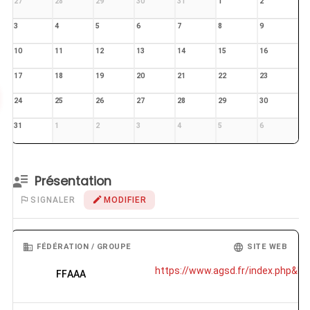
27
28
29
30
31
1
2
3
4
5
6
7
8
9
10
11
12
13
14
15
16
17
18
19
20
21
22
23
24
25
26
27
28
29
30
31
1
2
3
4
5
6
Présentation
SIGNALER
MODIFIER
FÉDÉRATION / GROUPE
SITE WEB
https://www.agsd.fr/index.php&hell
FFAAA