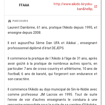
http://www.aikido-kiryoku-
FFAAA
kan&hellip;
PARCOURS
Laurent Dambrine, 61 ans, pratique l’Aikido depuis 1995, et
enseigne depuis 2008.
Il est aujourd’hui 5ème Dan UFA et Aïkikaï , enseignant
professionnel diplômé d’état DEJEPS.
.
Il commence la pratique de l ‘Aïkido à l’âge de 31 ans, après
avoir goûté à la pratique de nombreux autres sports, en
particulier 7 ans de cross-country et athlétisme, 10 ans de
football, 6 ans de karaté, qui forgeront son endurance et
son caractère.
.
Il commence l’Aïkido au dojo municipal de Sin-le-Noble avec
comme professeur JM Lacroix en 1995. Tout de suite
l’envie de voir d’autres enseignants le conduira à une
rencontre primordiale pour la suite de sa carrière d’Aïkidoka.