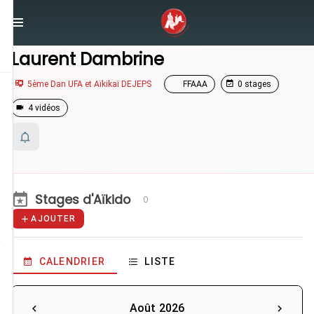
/
Enseignants
/
Laurent Dambrine
Laurent Dambrine
5ème Dan UFA et Aïkikaï DEJEPS
FFAAA
0 stages
4 vidéos
Stages d'Aïkido
0
AJOUTER
CALENDRIER
LISTE
Août 2026