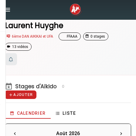
/
Enseignants
/
Laurent Huyghe
Laurent Huyghe
6ème DAN AIKIKAI et UFA
FFAAA
0 stages
13 vidéos
Stages d'Aïkido
0
AJOUTER
CALENDRIER
LISTE
Août 2026