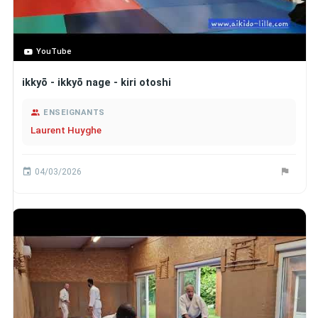
YouTube
ikkyō - ikkyō nage - kiri otoshi
ENSEIGNANTS
Laurent Huyghe
04/03/2026