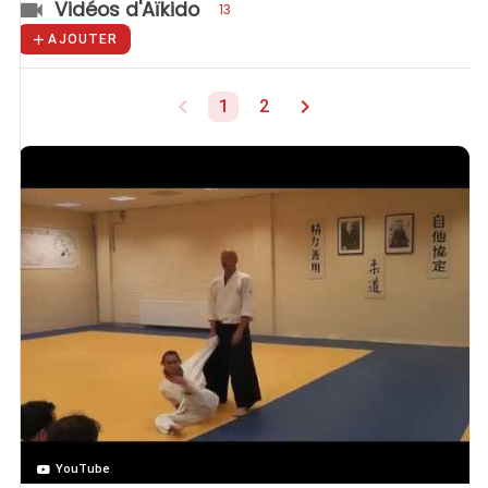
Vidéos d'Aïkido
13
AJOUTER
1
2
YouTube