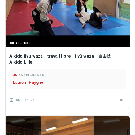
YouTube
Aikido jiyu waza - travail libre - jiyû waza - 自由技 -
Aikido Lille
ENSEIGNANTS
Laurent Huyghe
04/03/2026